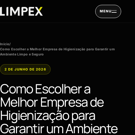
Pular para o conteúdo
MENU
Início
/
Como Escolher a Melhor Empresa de Higienização para Garantir um
Ambiente Limpo e Seguro
2 DE JUNHO DE 2026
Como Escolher a
Melhor Empresa de
Higienização para
Garantir um Ambiente