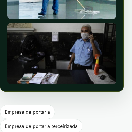
Navegação de Post
Empresa de portaria
Empresa de portaria terceirizada