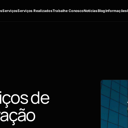
os
Serviços
Serviços Realizados
Trabalhe Conosco
Notícias
Blog
Informações
iços de
vação