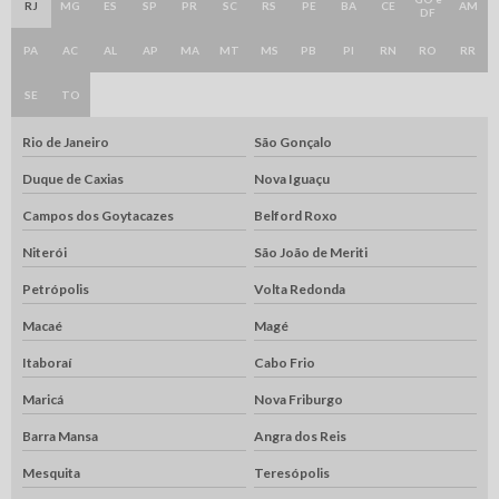
RJ
MG
ES
SP
PR
SC
RS
PE
BA
CE
AM
DF
PA
AC
AL
AP
MA
MT
MS
PB
PI
RN
RO
RR
SE
TO
Rio de Janeiro
São Gonçalo
Duque de Caxias
Nova Iguaçu
Campos dos Goytacazes
Belford Roxo
Niterói
São João de Meriti
Petrópolis
Volta Redonda
Macaé
Magé
Itaboraí
Cabo Frio
Maricá
Nova Friburgo
Barra Mansa
Angra dos Reis
Mesquita
Teresópolis