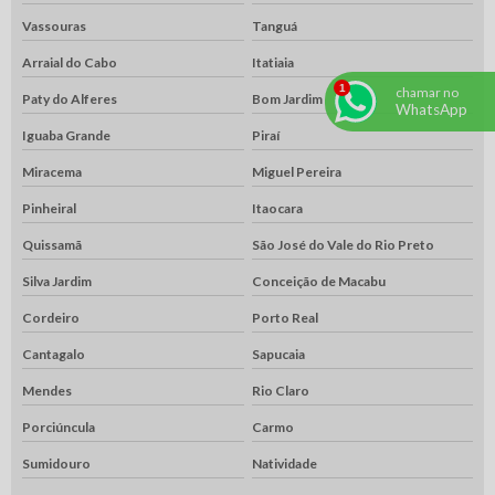
Vassouras
Tanguá
Arraial do Cabo
Itatiaia
chamar no
Paty do Alferes
Bom Jardim
WhatsApp
Iguaba Grande
Piraí
Miracema
Miguel Pereira
Pinheiral
Itaocara
Quissamã
São José do Vale do Rio Preto
Silva Jardim
Conceição de Macabu
Cordeiro
Porto Real
Cantagalo
Sapucaia
Mendes
Rio Claro
Porciúncula
Carmo
Sumidouro
Natividade