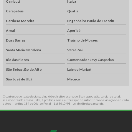
Cambuci
Italva
Carapebus
Quatis
Cardoso Moreira
Engenheiro Paulo de Frontin
Areal
Aperibé
Duas Barras
Trajano de Moraes
Santa Maria Madalena
Varre-Sai
Rio das Flores
Comendador Levy Gasparian
São Sebastião do Alto
Laje do Muriaé
São José de Ubá
Macuco
O conteúdo do texto desta página é de direito reservado. Sua reprodução, parcial ou total,
mesmo citando nossos links, é proibida sem a autorização do autor. Crime de violação de direito
autoral – artigo 184 do Código Penal –
Lei 9610/98 - Lei de direitos autorais
.