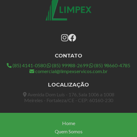
CONTATO
(85) 4141-0580
(85) 99988-2699
(85) 98660-4785
comercial@limpexservicos.com.br
LOCALIZAÇÃO
Avenida Dom Luís - 176, Sala 1006 a 1008
Meireles - Fortaleza/CE - CEP: 60160-230
Home
Quem Somos