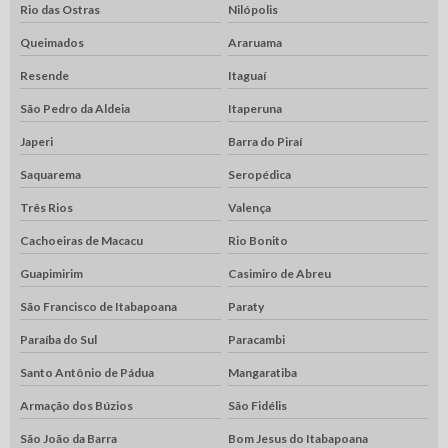
Rio das Ostras
Nilópolis
Queimados
Araruama
Resende
Itaguaí
São Pedro da Aldeia
Itaperuna
Japeri
Barra do Piraí
Saquarema
Seropédica
Três Rios
Valença
Cachoeiras de Macacu
Rio Bonito
Guapimirim
Casimiro de Abreu
São Francisco de Itabapoana
Paraty
Paraíba do Sul
Paracambi
Santo Antônio de Pádua
Mangaratiba
Armação dos Búzios
São Fidélis
São João da Barra
Bom Jesus do Itabapoana