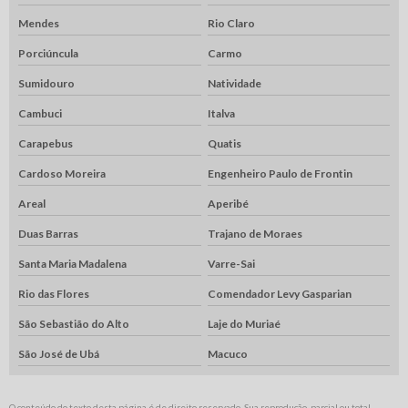
Mendes
Rio Claro
Porciúncula
Carmo
Sumidouro
Natividade
Cambuci
Italva
Carapebus
Quatis
Cardoso Moreira
Engenheiro Paulo de Frontin
Areal
Aperibé
Duas Barras
Trajano de Moraes
Santa Maria Madalena
Varre-Sai
Rio das Flores
Comendador Levy Gasparian
São Sebastião do Alto
Laje do Muriaé
São José de Ubá
Macuco
O conteúdo do texto desta página é de direito reservado. Sua reprodução, parcial ou total,