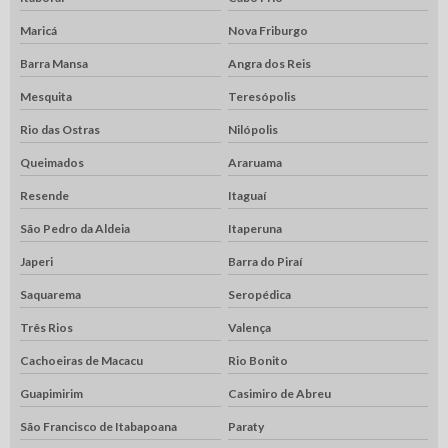
Maricá
Nova Friburgo
Barra Mansa
Angra dos Reis
Mesquita
Teresópolis
Rio das Ostras
Nilópolis
Queimados
Araruama
Resende
Itaguaí
São Pedro da Aldeia
Itaperuna
Japeri
Barra do Piraí
Saquarema
Seropédica
Três Rios
Valença
Cachoeiras de Macacu
Rio Bonito
Guapimirim
Casimiro de Abreu
São Francisco de Itabapoana
Paraty