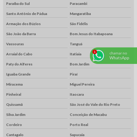
Paraíba do Sul
Paracambi
Santo Antônio de Pádua
Mangaratiba
Armação dos Búzios
São Fidélis
São João da Barra
Bom Jesus do Itabapoana
Vassouras
Tanguá
chamar no
Arraial do Cabo
Itatiaia
WhatsApp
Paty do Alferes
Bom Jardim
Iguaba Grande
Piraí
Miracema
Miguel Pereira
Pinheiral
Itaocara
Quissamã
São José do Vale do Rio Preto
Silva Jardim
Conceição de Macabu
Cordeiro
Porto Real
Cantagalo
Sapucaia