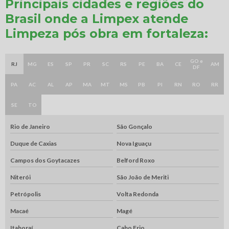
Principais cidades e regiões do
Brasil onde a Limpex atende
Limpeza pós obra em fortaleza:
GO e
RJ
MG
ES
SP
PR
SC
RS
PE
BA
CE
AM
DF
PA
AC
AL
AP
MA
MT
MS
PB
PI
RN
RO
RR
SE
TO
Rio de Janeiro
São Gonçalo
Duque de Caxias
Nova Iguaçu
Campos dos Goytacazes
Belford Roxo
Niterói
São João de Meriti
Petrópolis
Volta Redonda
Macaé
Magé
Itaboraí
Cabo Frio