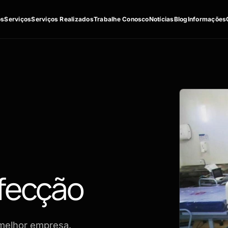
os
Serviços
Serviços Realizados
Trabalhe Conosco
Notícias
Blog
Informações
nfecção
melhor empresa.