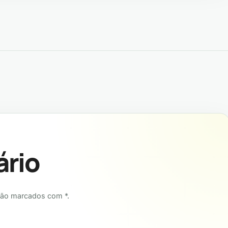
ost
ário
tão marcados com *.