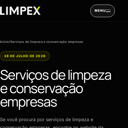
Pular para o conteúdo
MENU
Início
/
Serviços de limpeza e conservação empresas
28 DE JULHO DE 2026
Serviços de limpeza
e conservação
empresas
Se você procura por serviços de limpeza e
conservação empresas, encontre no website da