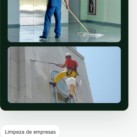
Navegação de Post
Limpeza de empresas