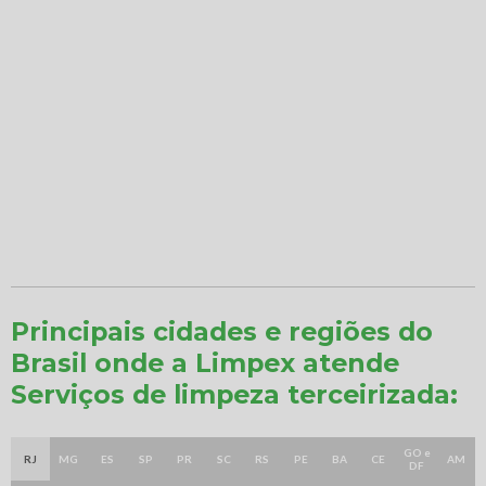
Principais cidades e regiões do
Brasil onde a Limpex atende
Serviços de limpeza terceirizada:
GO e
RJ
MG
ES
SP
PR
SC
RS
PE
BA
CE
AM
DF