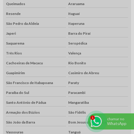
Queimados
Araruama
Resende
Itaguaí
São Pedro da Aldeia
Itaperuna
Japeri
Barra do Piraí
Saquarema
Seropédica
Três Rios
Valença
Cachoeiras de Macacu
Rio Bonito
Guapimirim
Casimiro de Abreu
São Francisco de Itabapoana
Paraty
Paraíba do Sul
Paracambi
Santo Antônio de Pádua
Mangaratiba
Armação dos Búzios
São Fidélis
chamar no
São João da Barra
Bom Jesus do Itabapoana
WhatsApp
Vassouras
Tanguá