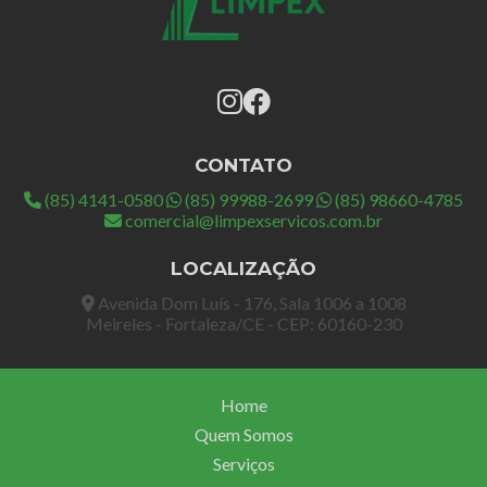
CONTATO
(85) 4141-0580
(85) 99988-2699
(85) 98660-4785
comercial@limpexservicos.com.br
LOCALIZAÇÃO
Avenida Dom Luís - 176, Sala 1006 a 1008
Meireles - Fortaleza/CE - CEP: 60160-230
Home
Quem Somos
Serviços