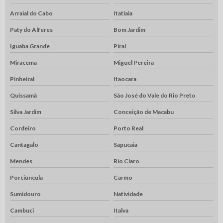
Arraial do Cabo
Itatiaia
Paty do Alferes
Bom Jardim
Iguaba Grande
Piraí
Miracema
Miguel Pereira
Pinheiral
Itaocara
Quissamã
São José do Vale do Rio Preto
Silva Jardim
Conceição de Macabu
Cordeiro
Porto Real
Cantagalo
Sapucaia
Mendes
Rio Claro
Porciúncula
Carmo
Sumidouro
Natividade
Cambuci
Italva