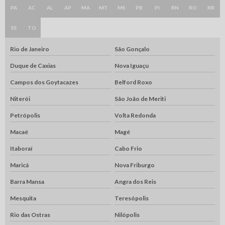
PA
AC
AL
AP
MA
MT
MS
PB
PI
RN
RO
RR
SE
TO
Rio de Janeiro
São Gonçalo
Duque de Caxias
Nova Iguaçu
Campos dos Goytacazes
Belford Roxo
Niterói
São João de Meriti
Petrópolis
Volta Redonda
Macaé
Magé
Itaboraí
Cabo Frio
Maricá
Nova Friburgo
Barra Mansa
Angra dos Reis
Mesquita
Teresópolis
Rio das Ostras
Nilópolis