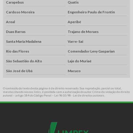
Carapebus
Quatis
Cardoso Moreira
Engenheiro Paulo de Frontin
Areal
Aperibé
Duas Barras
Trajano de Moraes
Santa Maria Madalena
Varre-Sai
Rio das Flores
Comendador Levy Gasparian
São Sebastião do Alto
Laje do Muriaé
São José de Ubá
Macuco
O conteúdo do texto desta página é de direito reservado. Sua reprodução, parcial ou total,
mesmo citando nossos links, é proibida sem a autorização do autor. Crime de violação de direito
autoral – artigo 184 do Código Penal –
Lei 9610/98 - Lei de direitos autorais
.