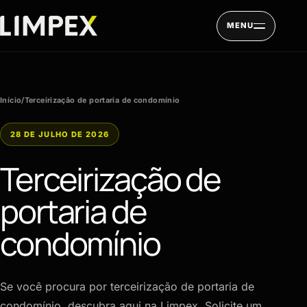
Pular para o conteúdo
MENU
Início
/
Terceirização de portaria de condomínio
28 DE JULHO DE 2026
Terceirização de
portaria de
condomínio
Se você procura por terceirização de portaria de
condomínio, descubra aqui na Limpex. Solicite um