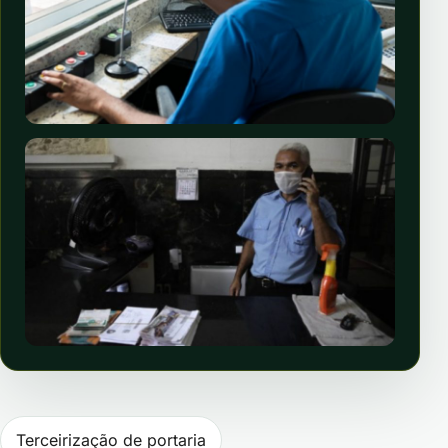
Navegação de Post
Terceirização de portaria