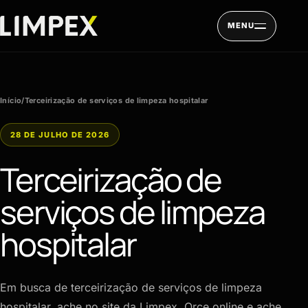
Pular para o conteúdo
MENU
Início
/
Terceirização de serviços de limpeza hospitalar
28 DE JULHO DE 2026
Terceirização de
serviços de limpeza
hospitalar
Em busca de terceirização de serviços de limpeza
hospitalar, ache no site da Limpex. Orce online e ache