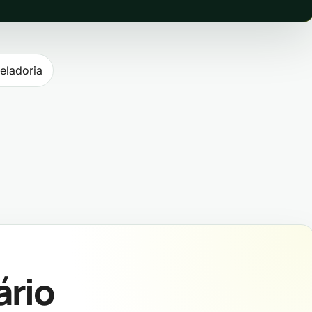
ost
eladoria
ário