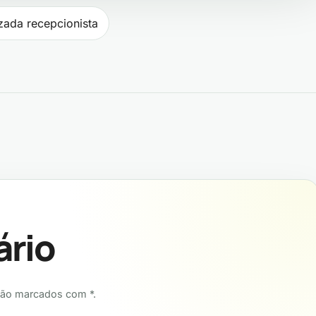
ost
zada recepcionista
ário
tão marcados com *.