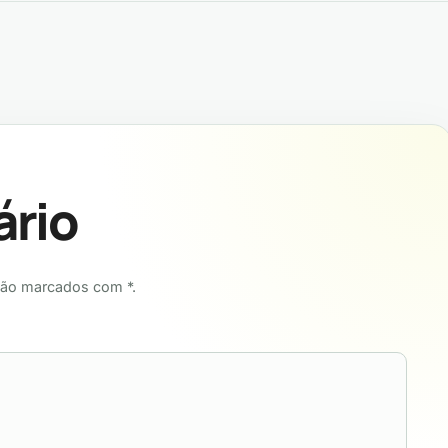
ário
tão marcados com *.