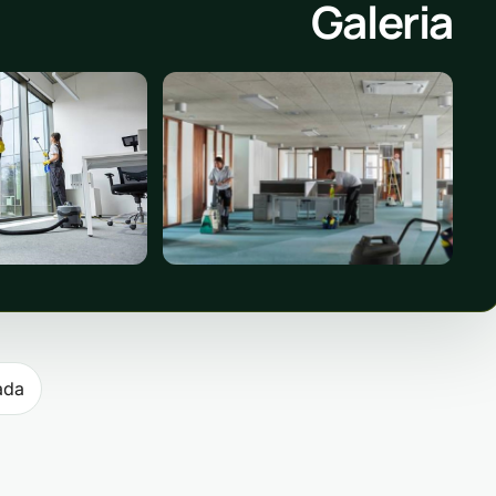
Galeria
ost
ada