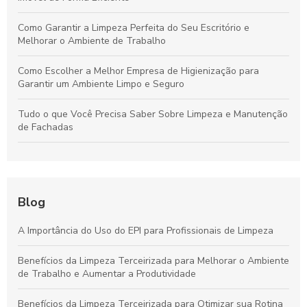
Como Garantir a Limpeza Perfeita do Seu Escritório e
Melhorar o Ambiente de Trabalho
Como Escolher a Melhor Empresa de Higienização para
Garantir um Ambiente Limpo e Seguro
Tudo o que Você Precisa Saber Sobre Limpeza e Manutenção
de Fachadas
Técnicas Essenciais para a Limpeza e Manutenção Eficiente
de Fachadas Empresariais
Higienização Profissional: O Papel Essencial para Ambientes
Blog
Saudáveis e Bem-Estar
A Importância do Uso do EPI para Profissionais de Limpeza
Guia Definitivo para Escolher a Empresa Ideal de Higienização
e Assegurar Ambientes Saudáveis
Benefícios da Limpeza Terceirizada para Melhorar o Ambiente
de Trabalho e Aumentar a Produtividade
Como Preservar a Limpeza e a Beleza da Sua Fachada: Guia
Completo de Cuidados Essenciais
Benefícios da Limpeza Terceirizada para Otimizar sua Rotina