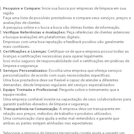
Pesquise e Compare:
Inicie sua busca por empresas de limpeza em sua
região.
Faça uma lista de possíveis prestadoras e compare seus serviços, preços e
avaliações de clientes.
A pesquisa online e o boca a boca são ótimas fontes de informação.
Verifique Referências e Avaliações:
Peça referências de clientes anteriores
e busque avaliações em plataformas digitais.
Empresas com uma boa reputação e feedback positivo são geralmente
mais confiáveis.
Certificações e Licenças:
Certifique-se de que a empresa possui todas as
licenças e certificações necessárias para operar legalmente.
Isso inclui seguros de responsabilidade civil e certificações em práticas de
limpeza e segurança.
Serviços Personalizados:
Escolha uma empresa que ofereça serviços
personalizados de acordo com suas necessidades específicas.
Uma boa prestadora deve ser flexível e capaz de atender a diferentes
demandas, desde limpezas regulares até serviços especializados.
Equipe Treinada e Profissional:
Pergunte sobre o treinamento que a
equipe recebe.
Uma empresa confiável investe na capacitação de seus colaboradores para
garantir padrões elevados de limpeza e segurança.
Transparência na Comunicação:
A empresa deve ser transparente em
relação aos preços, métodos de trabalho e produtos utilizados.
Uma comunicação clara ajuda a evitar mal-entendidos e garante que
ambas as partes estejam alinhadas nas expectativas.
Selecionar a empresa de limpeza terceirizada correta ajuda a garantir um