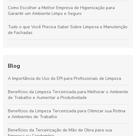
Como Escolher a Melhor Empresa de Higienização para
Garantir um Ambiente Limpo e Seguro
Tudo o que Você Precisa Saber Sobre Limpeza e Manutenção
de Fachadas
Técnicas Essenciais para a Limpeza e Manutenção Eficiente
de Fachadas Empresariais
Higienização Profissional: O Papel Essencial para Ambientes
Blog
Saudáveis e Bem-Estar
A Importância do Uso do EPI para Profissionais de Limpeza
Guia Definitivo para Escolher a Empresa Ideal de Higienização
e Assegurar Ambientes Saudáveis
Benefícios da Limpeza Terceirizada para Melhorar o Ambiente
de Trabalho e Aumentar a Produtividade
Como Preservar a Limpeza e a Beleza da Sua Fachada: Guia
Completo de Cuidados Essenciais
Benefícios da Limpeza Terceirizada para Otimizar sua Rotina
e Ambientes de Trabalho
Benefícios da Terceirização de Mão de Obra para sua
Empresa ou Condomínio