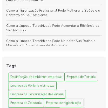
Como a Higienização Profissional Pode Melhorar a Saúde e o
Conforto do Seu Ambiente
Como a Limpeza Terceirizada Pode Aumentar a Eficiência do
Seu Negócio
Como a Limpeza Terceirizada Pode Melhorar Sua Rotina e
Maximizar o Aproveitamento do Espaço
Como a Limpeza Terceirizada Pode Renovar e Otimizar Seu
Ambiente de Trabalho
Tags
Como a Terceirização de Limpeza Hospitalar Melhora a
Qualidade e a Eficiência
Desinfecção de ambientes empresas
Empresa de Portaria
Empresa de Portaria e Limpeza
Como a terceirização de serviços de limpeza hospitalar
transforma a eficiência nos hospitais
Empresa de Terceirização de Portaria
Como a terceirização de serviços de portaria e limpeza pode
Empresa de Zeladoria
Empresa de higienização
otimizar sua empresa