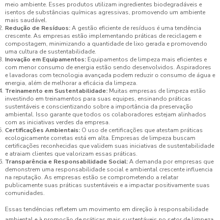
meio ambiente. Esses produtos utilizam ingredientes biodegradáveis e
isentos de substâncias químicas agressivas, promovendo um ambiente
mais saudável.
Redução de Resíduos:
A gestão eficiente de resíduos é uma tendência
crescente. As empresas estão implementando práticas de reciclagem e
compostagem, minimizando a quantidade de lixo gerada e promovendo
uma cultura de sustentabilidade.
Inovação em Equipamentos:
Equipamentos de limpeza mais eficientes e
com menor consumo de energia estão sendo desenvolvidos. Aspiradores
e lavadoras com tecnologia avançada podem reduzir o consumo de água e
energia, além de melhorar a eficácia da limpeza.
Treinamento em Sustentabilidade:
Muitas empresas de limpeza estão
investindo em treinamentos para suas equipes, ensinando práticas
sustentáveis e conscientizando sobre a importância da preservação
ambiental. Isso garante que todos os colaboradores estejam alinhados
com as iniciativas verdes da empresa.
Certificações Ambientais:
O uso de certificações que atestam práticas
ecologicamente corretas está em alta. Empresas de limpeza buscam
certificações reconhecidas que validem suas iniciativas de sustentabilidade
e atraiam clientes que valorizam essas práticas.
Transparência e Responsabilidade Social:
A demanda por empresas que
demonstrem uma responsabilidade social e ambiental crescente influencia
na reputação. As empresas estão se comprometendo a relatar
publicamente suas práticas sustentáveis e a impactar positivamente suas
comunidades.
Essas tendências refletem um movimento em direção à responsabilidade
ambiental e à promoção de práticas mais sustentáveis no setor de limpeza,