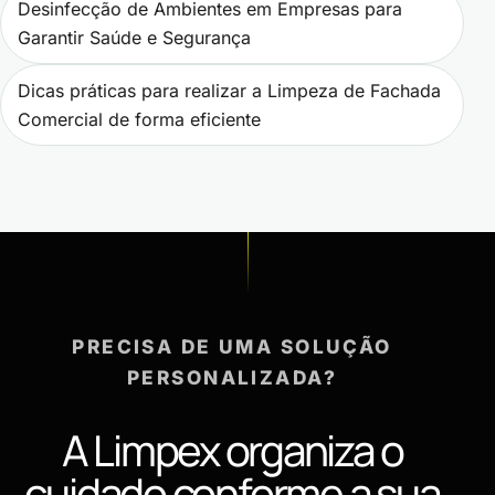
Navegação de Post
Desinfecção de Ambientes em Empresas para
Garantir Saúde e Segurança
Dicas práticas para realizar a Limpeza de Fachada
Comercial de forma eficiente
PRECISA DE UMA SOLUÇÃO
PERSONALIZADA?
A Limpex organiza o
cuidado conforme a sua