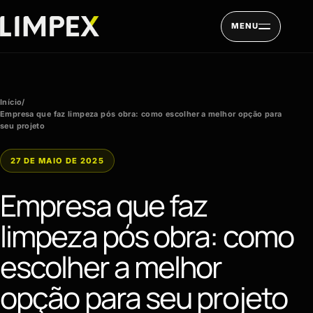
Pular para o conteúdo
MENU
Início
/
Empresa que faz limpeza pós obra: como escolher a melhor opção para
seu projeto
27 DE MAIO DE 2025
Empresa que faz
limpeza pós obra: como
escolher a melhor
opção para seu projeto