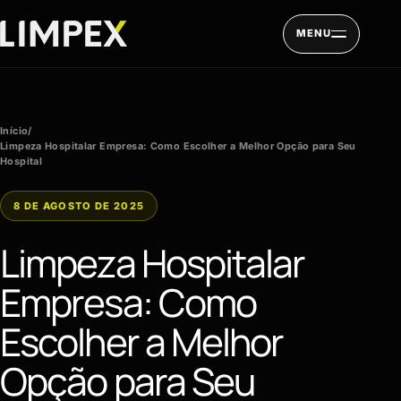
Pular para o conteúdo
MENU
Início
/
Limpeza Hospitalar Empresa: Como Escolher a Melhor Opção para Seu
Hospital
8 DE AGOSTO DE 2025
Limpeza Hospitalar
Empresa: Como
Escolher a Melhor
Opção para Seu