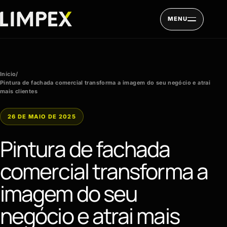
Pular para o conteúdo
MENU
Início
/
Pintura de fachada comercial transforma a imagem do seu negócio e atrai
mais clientes
26 DE MAIO DE 2025
Pintura de fachada
comercial transforma a
imagem do seu
negócio e atrai mais