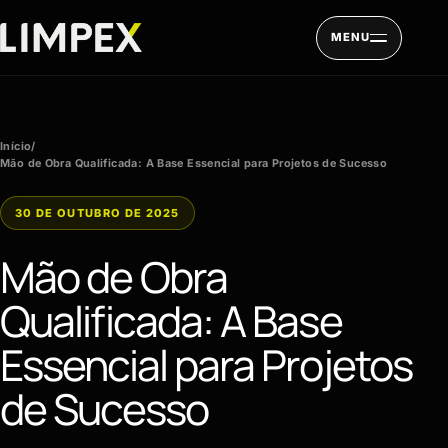
Pular para o conteúdo
MENU
Início
/
Mão de Obra Qualificada: A Base Essencial para Projetos de Sucesso
30 DE OUTUBRO DE 2025
Mão de Obra
Qualificada: A Base
Essencial para Projetos
de Sucesso