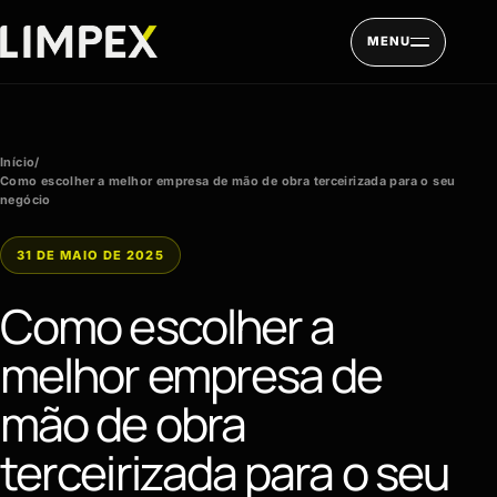
Pular para o conteúdo
MENU
Início
/
Como escolher a melhor empresa de mão de obra terceirizada para o seu
negócio
31 DE MAIO DE 2025
Como escolher a
melhor empresa de
mão de obra
terceirizada para o seu