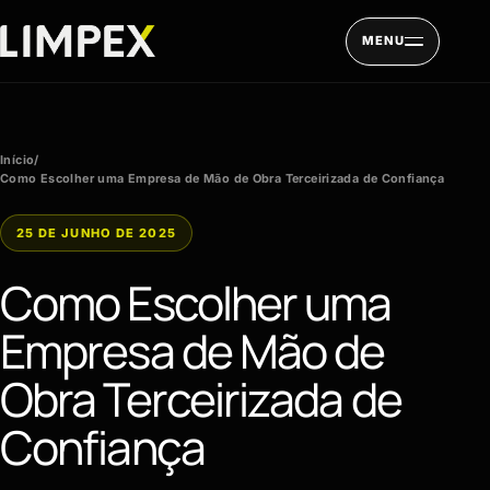
Pular para o conteúdo
MENU
Início
/
Como Escolher uma Empresa de Mão de Obra Terceirizada de Confiança
25 DE JUNHO DE 2025
Como Escolher uma
Empresa de Mão de
Obra Terceirizada de
Confiança