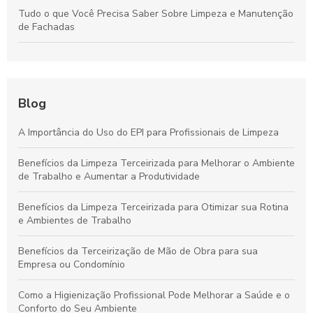
Tudo o que Você Precisa Saber Sobre Limpeza e Manutenção
de Fachadas
Técnicas Essenciais para a Limpeza e Manutenção Eficiente
de Fachadas Empresariais
Higienização Profissional: O Papel Essencial para Ambientes
Blog
Saudáveis e Bem-Estar
A Importância do Uso do EPI para Profissionais de Limpeza
Guia Definitivo para Escolher a Empresa Ideal de Higienização
e Assegurar Ambientes Saudáveis
Benefícios da Limpeza Terceirizada para Melhorar o Ambiente
de Trabalho e Aumentar a Produtividade
Como Preservar a Limpeza e a Beleza da Sua Fachada: Guia
Completo de Cuidados Essenciais
Benefícios da Limpeza Terceirizada para Otimizar sua Rotina
e Ambientes de Trabalho
Benefícios da Terceirização de Mão de Obra para sua
Empresa ou Condomínio
Como a Higienização Profissional Pode Melhorar a Saúde e o
Conforto do Seu Ambiente