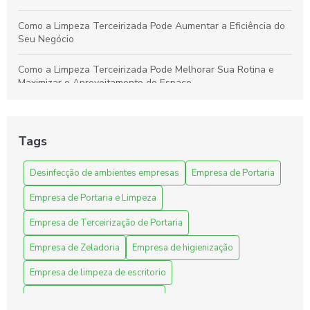
Como a Limpeza Terceirizada Pode Aumentar a Eficiência do
Seu Negócio
Como a Limpeza Terceirizada Pode Melhorar Sua Rotina e
Maximizar o Aproveitamento do Espaço
Como a Limpeza Terceirizada Pode Renovar e Otimizar Seu
Ambiente de Trabalho
Tags
Como a Terceirização de Limpeza Hospitalar Melhora a
Qualidade e a Eficiência
Desinfecção de ambientes empresas
Empresa de Portaria
Empresa de Portaria e Limpeza
Como a terceirização de serviços de limpeza hospitalar
transforma a eficiência nos hospitais
Empresa de Terceirização de Portaria
Como a terceirização de serviços de portaria e limpeza pode
Empresa de Zeladoria
Empresa de higienização
otimizar sua empresa
Empresa de limpeza de escritorio
Como a Terceirização de Serviços de Portaria e Limpeza Pode
Empresa de limpeza de fachada
Transformar Seu Negócio