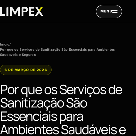
Pular para o conteúdo
MENU
Início
/
Por que os Serviços de Sanitização São Essenciais para Ambientes
Saudáveis e Seguros
6 DE MARÇO DE 2026
Por que os Serviços de
Sanitização São
Essenciais para
Ambientes Saudáveis e