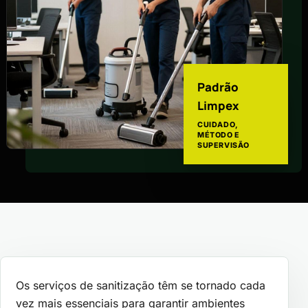
Padrão
Limpex
CUIDADO,
MÉTODO E
SUPERVISÃO
Os serviços de sanitização têm se tornado cada
vez mais essenciais para garantir ambientes