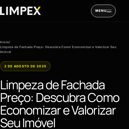
Pular para o conteúdo
MENU
Início
/
Limpeza de Fachada Preço: Descubra Como Economizar e Valorizar Seu
Imóvel
2 DE AGOSTO DE 2025
Limpeza de Fachada
Preço: Descubra Como
Economizar e Valorizar
Seu Imóvel