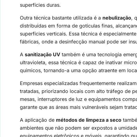
superfícies duras.
Outra técnica bastante utilizada é a
nebulização
, 
distribuídas em forma de gotículas finas, alcançan
superfícies verticais. Essa técnica é especialment
fábricas, onde a desinfecção manual pode ser insu
A
sanitização UV
também é uma tecnologia emergen
ultravioleta, essa técnica é capaz de inativar mi
químicos, tornando-a uma opção atraente em locai
Empresas especializadas frequentemente realizam
tratadas, priorizando locais com alto tráfego de 
mesas, interruptores de luz e equipamentos comp
garante que as áreas mais vulneráveis sejam trata
A aplicação de
métodos de limpeza a seco
também
ambientes que não podem ser expostos a umidade 
equipamentos eletrônicos e móveis, garantindo q