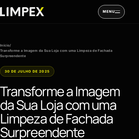
Pular para o conteúdo
MENU
Início
/
Transforme a Imagem da Sua Loja com uma Limpeza de Fachada
Surpreendente
30 DE JULHO DE 2025
Transforme a Imagem
da Sua Loja com uma
Limpeza de Fachada
Surpreendente