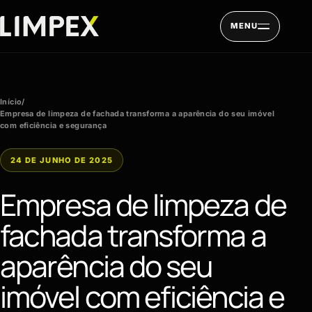
Pular para o conteúdo
MENU
Início
/
Empresa de limpeza de fachada transforma a aparência do seu imóvel
com eficiência e segurança
24 DE JUNHO DE 2025
Empresa de limpeza de
fachada transforma a
aparência do seu
imóvel com eficiência e