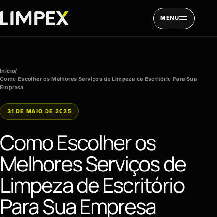
Pular para o conteúdo
MENU
Início
/
Como Escolher os Melhores Serviços de Limpeza de Escritório Para Sua
Empresa
31 DE MAIO DE 2025
Como Escolher os
Melhores Serviços de
Limpeza de Escritório
Para Sua Empresa