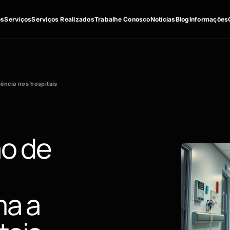
os
Serviços
Serviços Realizados
Trabalhe Conosco
Notícias
Blog
Informações
iência nos hospitais
ão de
ma a