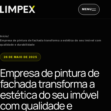
Pular para o conteúdo
MENU
Início
/
Empresa de pintura de fachada transforma a estética do seu imóvel com
qualidade e durabilidade
26 DE MAIO DE 2025
Empresa de pintura de
fachada transforma a
estética do seu imóvel
com qualidade e