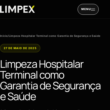
Pular para o conteúdo
MENU
Início
/
Limpeza Hospitalar Terminal como Garantia de Segurança e Saúde
27 DE MAIO DE 2025
Limpeza Hospitalar
Terminal como
Garantia de Segurança
e Saúde