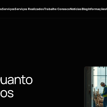
os
Serviços
Serviços Realizados
Trabalhe Conosco
Notícias
Blog
Informações
Quanto
ços