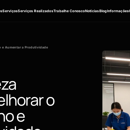
os
Serviços
Serviços Realizados
Trabalhe Conosco
Notícias
Blog
Informações
ho e Aumentar a Produtividade
eza
elhorar o
ho e