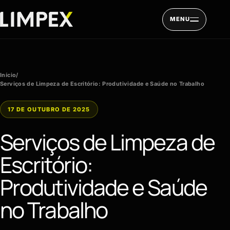
Pular para o conteúdo
MENU
Início
/
Serviços de Limpeza de Escritório: Produtividade e Saúde no Trabalho
17 DE OUTUBRO DE 2025
Serviços de Limpeza de
Escritório:
Produtividade e Saúde
no Trabalho