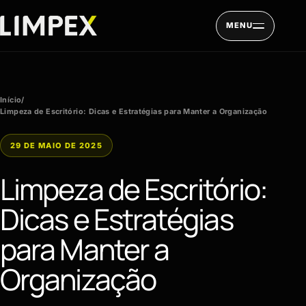
Pular para o conteúdo
MENU
Início
/
Limpeza de Escritório: Dicas e Estratégias para Manter a Organização
29 DE MAIO DE 2025
Limpeza de Escritório:
Dicas e Estratégias
para Manter a
Organização