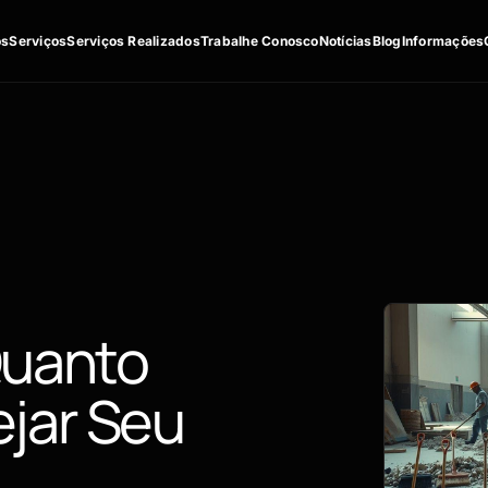
os
Serviços
Serviços Realizados
Trabalhe Conosco
Notícias
Blog
Informações
Quanto
jar Seu