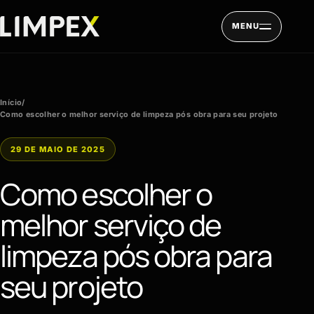
Pular para o conteúdo
MENU
Início
/
Como escolher o melhor serviço de limpeza pós obra para seu projeto
29 DE MAIO DE 2025
Como escolher o
melhor serviço de
limpeza pós obra para
seu projeto