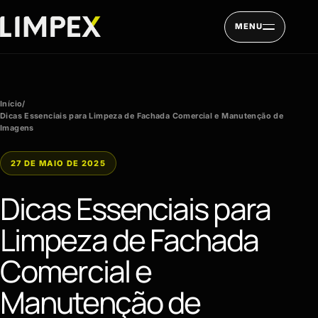
Pular para o conteúdo
MENU
Início
/
Dicas Essenciais para Limpeza de Fachada Comercial e Manutenção de
Imagens
27 DE MAIO DE 2025
Dicas Essenciais para
Limpeza de Fachada
Comercial e
Manutenção de