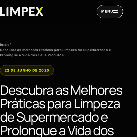
Pular para o conteúdo
MENU
Início
/
Descubra as Melhores Práticas para Limpeza de Supermercado e
Prolongue a Vida dos Seus Produtos
22 DE JUNHO DE 2025
Descubra as Melhores
Práticas para Limpeza
de Supermercado e
Prolongue a Vida dos